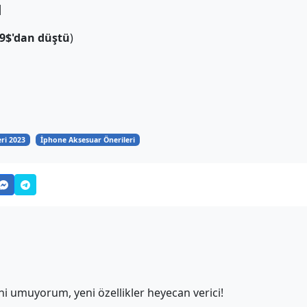
ı
49$'dan düştü
)
ri 2023
İphone Aksesuar Önerileri
i umuyorum, yeni özellikler heyecan verici!