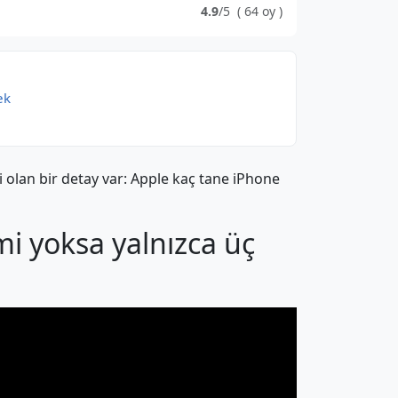
4.9
/5
(
64
oy
)
ek
 olan bir detay var: Apple kaç tane iPhone
mi yoksa yalnızca üç