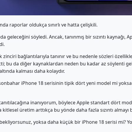
da raporlar oldukça sınırlı ve hatta çelişkili.
da geleceğini söyledi. Ancak, tanınmış bir sızıntı kaynağı,
di.
k zinciri bağlantılarıyla tanınır ve bu nedenle sözleri özellikle
rtti; bu da diğer kaynaklardan neden bu kadar az söylenti geld
altında kalması daha kolaydır.
u sonbahar iPhone 18 serisinin tipik dört yeni model mi yok
tanıtılacağına inanıyorum, böylece Apple standart dört model
kitlesel üretim arttıkça bu yönde daha fazla sızıntı almayı b
ı bekliyorsunuz, yoksa daha küçük bir iPhone 18 serisi mi? Yo