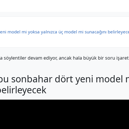
yeni model mi yoksa yalnızca üç model mi sunacağını belirleyec
 söylentiler devam ediyor, ancak hala büyük bir soru işareti
 bu sonbahar dört yeni model 
elirleyecek