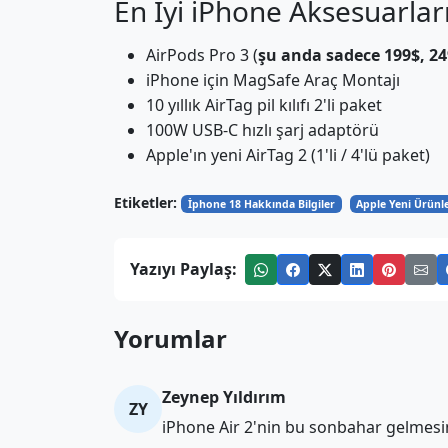
En İyi iPhone Aksesuarlar
AirPods Pro 3 (
şu anda sadece 199$, 2
iPhone için MagSafe Araç Montajı
10 yıllık AirTag pil kılıfı 2'li paket
100W USB-C hızlı şarj adaptörü
Apple'ın yeni AirTag 2 (1'li / 4'lü paket)
Etiketler:
İphone 18 Hakkında Bilgiler
Apple Yeni Ürünle
Yazıyı Paylaş:
Yorumlar
Zeynep Yıldırım
ZY
iPhone Air 2'nin bu sonbahar gelmesin