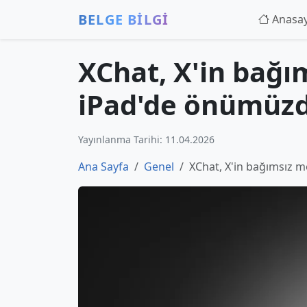
BELGE BİLGİ
Anasa
XChat, X'in bağ
iPad'de önümüzde
Yayınlanma Tarihi: 11.04.2026
Ana Sayfa
Genel
XChat, X'in bağımsız 