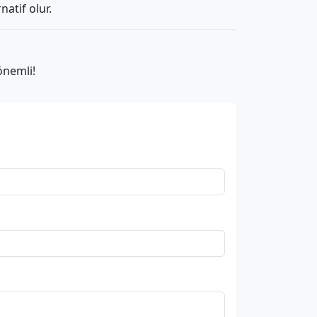
atif olur.
önemli!