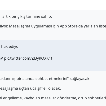
rtık bir çıkış tarihine sahip.
eliyor. Mesajlaşma uygulaması için App Store'da yer alan liste
 hak ediyor.
GV pic.twitter.com/ZJ3yROXK1t
odaklanmış bir alanda sohbet etmelerini" sağlayacak.
sajlaşma uçtan uca şifreli olacak.
ni engelleme, kaybolan mesajlar gönderme, grup sohbetler