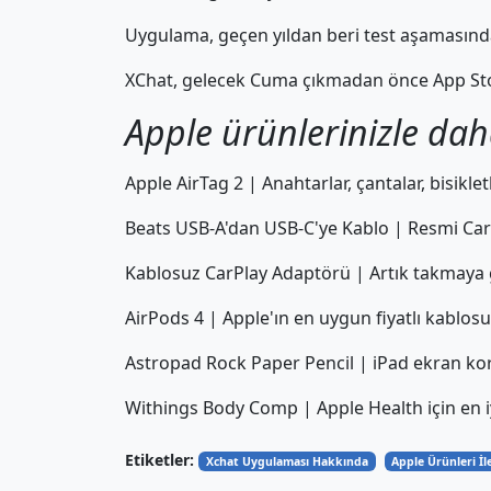
Uygulama, geçen yıldan beri test aşamasınd
XChat, gelecek Cuma çıkmadan önce App Store
Apple ürünlerinizle dah
Apple AirTag 2 | Anahtarlar, çantalar, bisikle
Beats USB-A'dan USB-C'ye Kablo | Resmi Car
Kablosuz CarPlay Adaptörü | Artık takmaya
AirPods 4 | Apple'ın en uygun fiyatlı kablosuz
Astropad Rock Paper Pencil | iPad ekran kor
Withings Body Comp | Apple Health için en iyi 
Etiketler:
Xchat Uygulaması Hakkında
Apple Ürünleri İle 